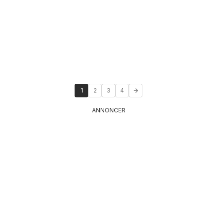
1
2
3
4
ANNONCER