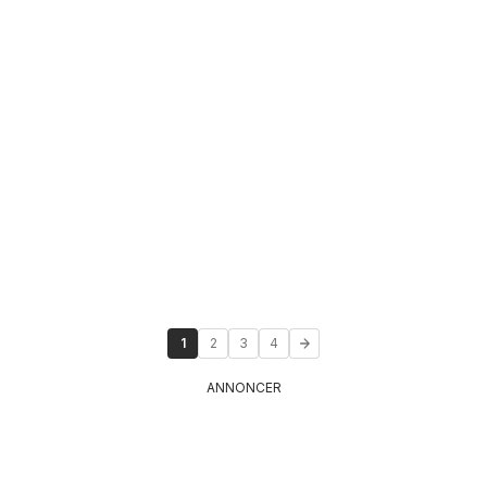
1
2
3
4
ANNONCER