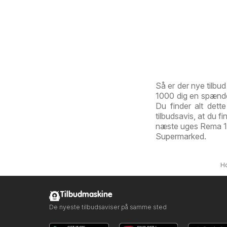
Så er der nye tilb
1000 dig en spænden
Du finder alt det
tilbudsavis, at du f
næste uges Rema 100
Supermarked.
H
Tilbudmaskine
De nyeste tilbudsaviser på samme sted