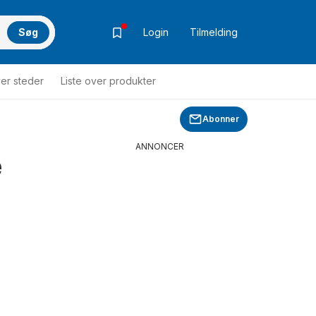
Søg
Login
Tilmelding
ver steder
Liste over produkter
Abonner
ANNONCER
e