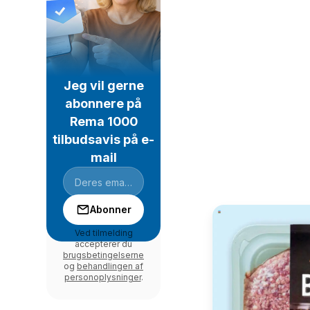
Jeg vil gerne
abonnere på
Rema 1000
tilbudsavis på e-
mail
Abonner
Ved tilmelding
accepterer du
brugsbetingelserne
og
behandlingen af
personoplysninger
.