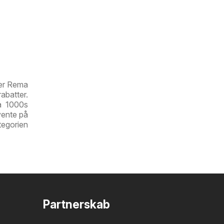
der Rema
abatter.
ma 1000s
 vente på
tegorien
Partnerskab