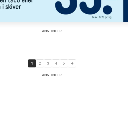
ANNONCER
1
2
3
4
5
ANNONCER