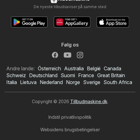
De nyeste tilbudsaviser på samme sted
Følg os
Andre lande:
Österreich
Australia
België
Canada
Schweiz
Deutschland
Suomi
France
Great Britain
Italia
Lietuva
Nederland
Norge
Sverige
South Africa
Copyright © 2026
Tillbudmaskine.dk
.
Indstil privatlivspolitik
Websidens brugsbetingelser
Scandinavian Park