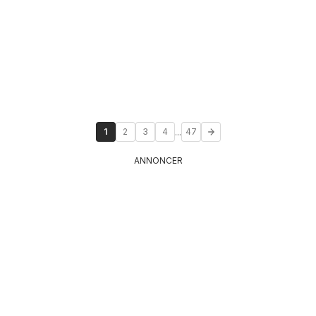
...
1
2
3
4
47
ANNONCER