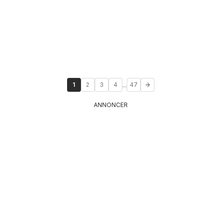
...
1
2
3
4
47
ANNONCER