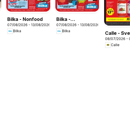
Bilka - Nonfood
Bilka -
07/08/2026 - 13/08/2026
07/08/2026 - 13/08/2026
Tilbudsavis uge
Bilka
Bilka
Calle - Sv
33
08/07/2026 - 
kupontilbu
Calle