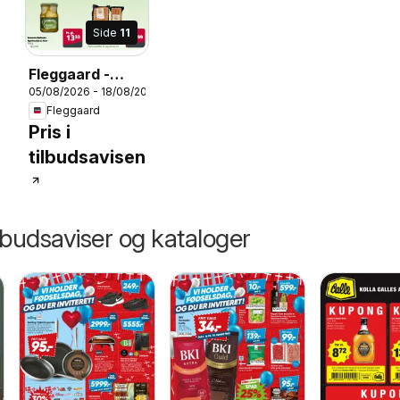
Side
11
26
Fleggaard -
05/08/2026 - 18/08/2026
Hverdagsfavoritter
Fleggaard
Pris i
tilbudsavisen
lbudsaviser og kataloger