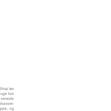
 Shop løs
 uge hos
 seneste
saviser:
oppe, og