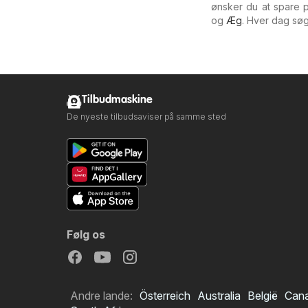
ønsker du at spare
og
Æg
. Hver dag sø
Tilbudmaskine
De nyeste tilbudsaviser på samme sted
Følg os
Andre lande:
Österreich
Australia
België
Can