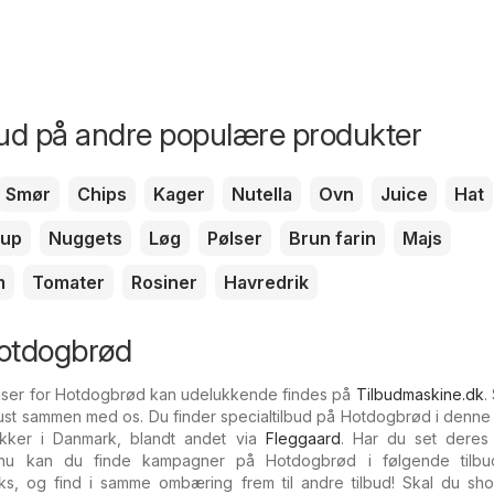
bud på andre populære produkter
Smør
Chips
Kager
Nutella
Ovn
Juice
Hat
hup
Nuggets
Løg
Pølser
Brun farin
Majs
m
Tomater
Rosiner
Havredrik
Hotdogbrød
iser for Hotdogbrød kan udelukkende findes på
Tilbudmaskine.dk
.
ust sammen med os. Du finder specialtilbud på Hotdogbrød i denne
ikker i Danmark, blandt andet via
Fleggaard
. Har du set deres
e nu kan du finde kampagner på Hotdogbrød i følgende tilbud
, og find i samme ombæring frem til andre tilbud! Skal du sh