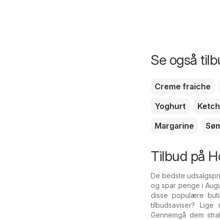
Se også til
Creme fraiche
Yoghurt
Ketc
Margarine
Sø
Tilbud på 
De bedste udsalgspr
og spar penge i Aug
disse populære but
tilbudsaviser? Lig
Gennemgå dem straks