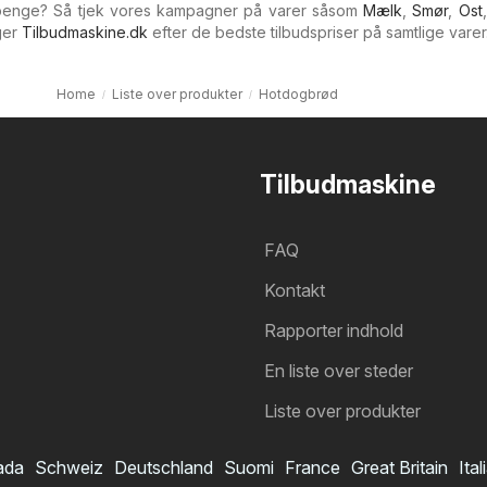
 penge? Så tjek vores kampagner på varer såsom
Mælk
,
Smør
,
Ost
ger
Tilbudmaskine.dk
efter de bedste tilbudspriser på samtlige varer
Home
Liste over produkter
Hotdogbrød
Tilbudmaskine
FAQ
Kontakt
Rapporter indhold
En liste over steder
Liste over produkter
ada
Schweiz
Deutschland
Suomi
France
Great Britain
Ital