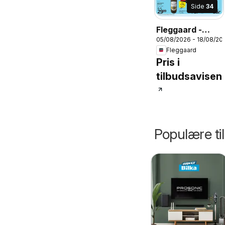
Side
34
Fleggaard -
05/08/2026 - 18/08/20
Tilbudsavis
Fleggaard
Pris i
tilbudsavisen
Populære ti