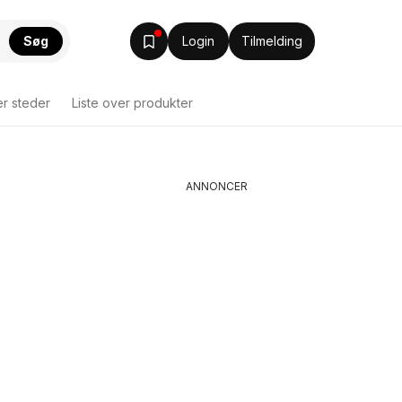
Søg
Login
Tilmelding
er steder
Liste over produkter
ANNONCER