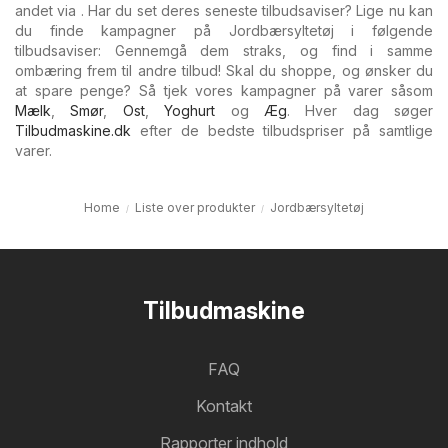
andet via . Har du set deres seneste tilbudsaviser? Lige nu kan
du finde kampagner på Jordbærsyltetøj i følgende
tilbudsaviser: Gennemgå dem straks, og find i samme
ombæring frem til andre tilbud! Skal du shoppe, og ønsker du
at spare penge? Så tjek vores kampagner på varer såsom
Mælk
,
Smør
,
Ost
,
Yoghurt
og
Æg
. Hver dag søger
Tilbudmaskine.dk
efter de bedste tilbudspriser på samtlige
varer.
Home
Liste over produkter
Jordbærsyltetøj
Tilbudmaskine
FAQ
Kontakt
Rapporter indhold