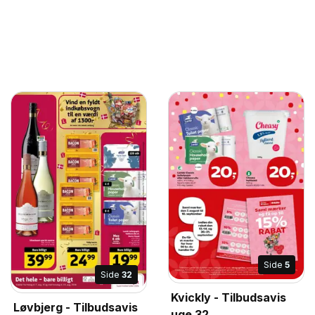
Side
5
Side
32
Kvickly - Tilbudsavis
Løvbjerg - Tilbudsavis
uge 32