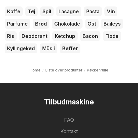
Kaffe
Tøj
Spil
Lasagne
Pasta
Vin
Parfume
Brød
Chokolade
Ost
Baileys
Ris
Deodorant
Ketchup
Bacon
Fløde
Kyllingekød
Müsli
Bøffer
Home
Liste over produkter
Køkkenrulle
Tilbudmaskine
FAQ
Kontakt