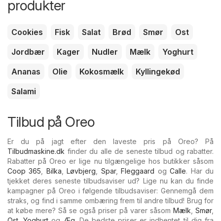
produkter
Cookies
Fisk
Salat
Brød
Smør
Ost
Jordbær
Kager
Nudler
Mælk
Yoghurt
Ananas
Olie
Kokosmælk
Kyllingekød
Salami
Tilbud på Oreo
Er du på jagt efter den laveste pris på Oreo? På
Tilbudmaskine.dk
finder du alle de seneste tilbud og rabatter.
Rabatter på Oreo er lige nu tilgængelige hos butikker såsom
Coop 365
,
Bilka
,
Løvbjerg
,
Spar
,
Fleggaard
og
Calle
. Har du
tjekket deres seneste tilbudsaviser ud? Lige nu kan du finde
kampagner på Oreo i følgende tilbudsaviser: Gennemgå dem
straks, og find i samme ombæring frem til andre tilbud! Brug for
at købe mere? Så se også priser på varer såsom
Mælk
,
Smør
,
Ost
,
Yoghurt
og
Æg
. De bedste priser er indhentet til dig fra