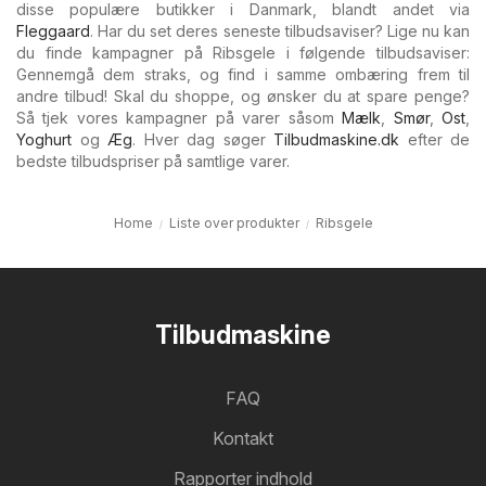
disse populære butikker i Danmark, blandt andet via
Fleggaard
. Har du set deres seneste tilbudsaviser? Lige nu kan
du finde kampagner på Ribsgele i følgende tilbudsaviser:
Gennemgå dem straks, og find i samme ombæring frem til
andre tilbud! Skal du shoppe, og ønsker du at spare penge?
Så tjek vores kampagner på varer såsom
Mælk
,
Smør
,
Ost
,
Yoghurt
og
Æg
. Hver dag søger
Tilbudmaskine.dk
efter de
bedste tilbudspriser på samtlige varer.
Home
Liste over produkter
Ribsgele
Tilbudmaskine
FAQ
Kontakt
Rapporter indhold