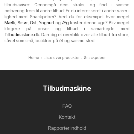
tilbudsaviser: Gennemgå dem straks, og find i samme
ombæring frem til andre tilbud! Er du interesseret i andre varer i
lighed med Snackpeber? Ved du for eksempel hvor meget
Mælk
,
Smør
,
Ost
,
Yoghurt
og
Æg
koster denne uge? Bliv meget
klogere på priser og tilbud i samarbejde med
Tilbudmaskine.dk
. Dan dig et overblik over alle tilbud fra store,
såvel som små, butikker på ét og samme sted.
Home
Liste over produkter
Snackpeber
Tilbudmaskine
FAQ
Kontakt
Rapporter indhold