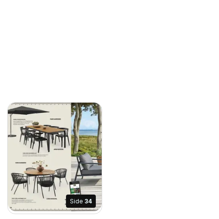
Side
34