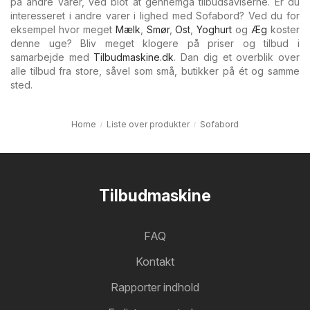
på andre varer, ved blot at gennemgå tilbudsaviserne. Er du
interesseret i andre varer i lighed med Sofabord? Ved du for
eksempel hvor meget
Mælk
,
Smør
,
Ost
,
Yoghurt
og
Æg
koster
denne uge? Bliv meget klogere på priser og tilbud i
samarbejde med
Tilbudmaskine.dk
. Dan dig et overblik over
alle tilbud fra store, såvel som små, butikker på ét og samme
sted.
Home
Liste over produkter
Sofabord
Tilbudmaskine
FAQ
Kontakt
Rapporter indhold