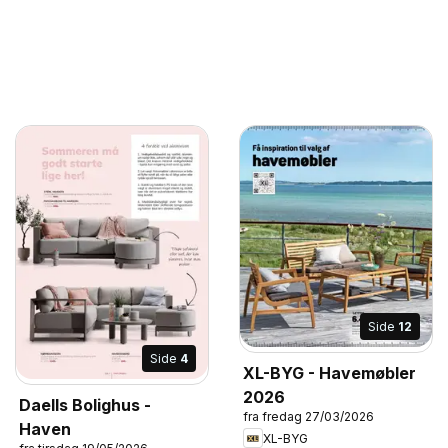
Side
12
Side
4
XL-BYG - Havemøbler
2026
Daells Bolighus -
fra fredag 27/03/2026
Haven
XL-BYG