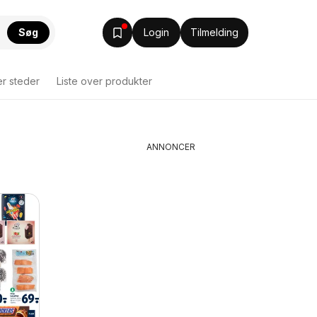
Søg
Login
Tilmelding
er steder
Liste over produkter
ANNONCER