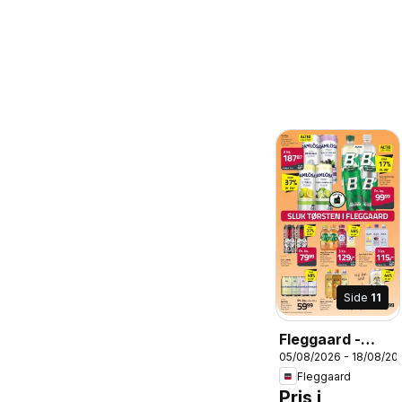
Side
11
Fleggaard -
05/08/2026 - 18/08/20
Tilbudsavis
Fleggaard
Pris i