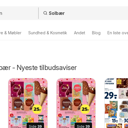
ve & Møbler
Sundhed & Kosmetik
Andet
Blog
En liste ov
bær - Nyeste tilbudsaviser
Side
39
Side
39