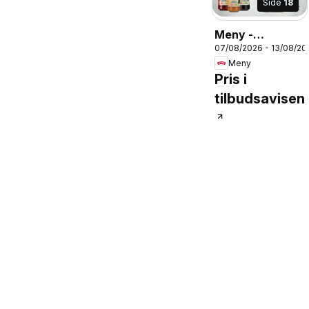
Side
18
Meny -
07/08/2026 - 13/08/20
Tilbudsavis uge
Meny
33
Pris i
tilbudsavisen