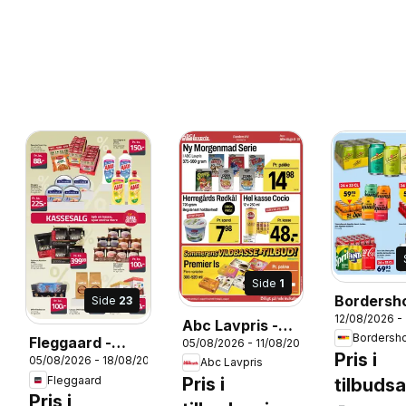
Side
1
Bordersho
Side
23
12/08/2026 -
Tilbudsav
Abc Lavpris -
Bordersh
Fleggaard -
05/08/2026 - 11/08/2026
Tilbudsavis
Pris i
26
05/08/2026 - 18/08/2026
Tilbudsavis
Abc Lavpris
Fleggaard
Pris i
tilbuds
Pris i