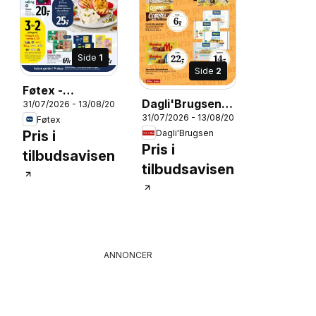
Side
1
Side
2
Føtex -
Dagli'Brugsen -
31/07/2026 - 13/08/2026
Tilbudsavis uge
31/07/2026 - 13/08/2026
Tilbudsavis uge
Føtex
32 - 33
Dagli'Brugsen
Pris i
31-32
Pris i
026
tilbudsavisen
tilbudsavisen
ANNONCER