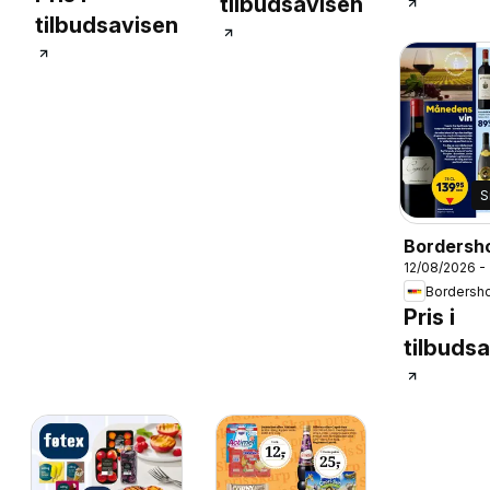
tilbudsavisen
tilbudsavisen
S
Bordersho
12/08/2026 -
Tilbudsav
Bordersh
Pris i
tilbuds