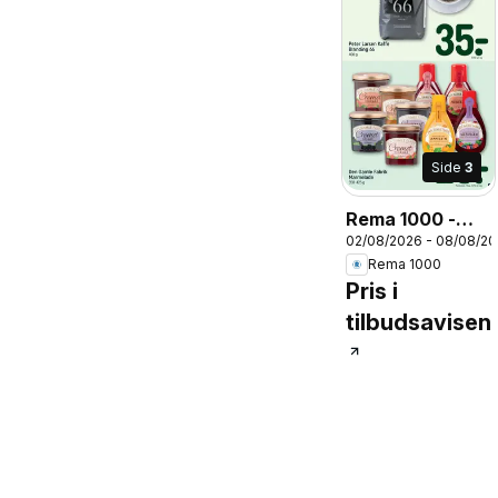
Side
3
Rema 1000 -
02/08/2026 - 08/08/2
Tilbudsavis uge
Rema 1000
32
Pris i
tilbudsavisen