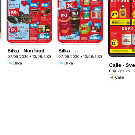
Bilka - Nonfood
Bilka -
07/08/2026 - 13/08/2026
07/08/2026 - 13/08/2026
Tilbudsavis uge
Bilka
Bilka
Calle - Sv
33
08/07/2026 - 
kupontilbu
Calle