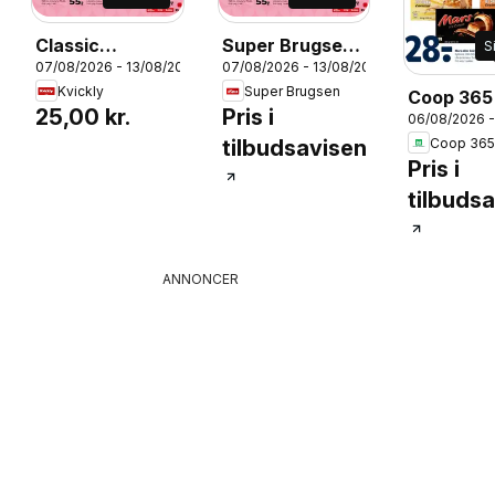
Classic
Super Brugsen -
S
07/08/2026 - 13/08/2026
07/08/2026 - 13/08/2026
SOLBÆR ISPI,
Tilbudsavis uge
26
Kvickly
Super Brugsen
Coop 365
IND, 3 stk. 300
32
25,00 kr.
Pris i
06/08/2026 -
Tilbudsav
ml
Coop 36
tilbudsavisen
32
Pris i
tilbuds
ANNONCER