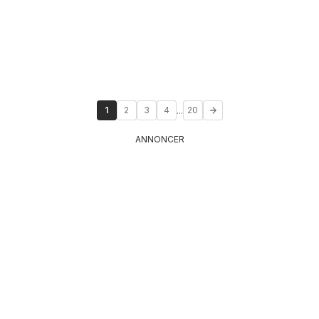
...
1
2
3
4
20
ANNONCER