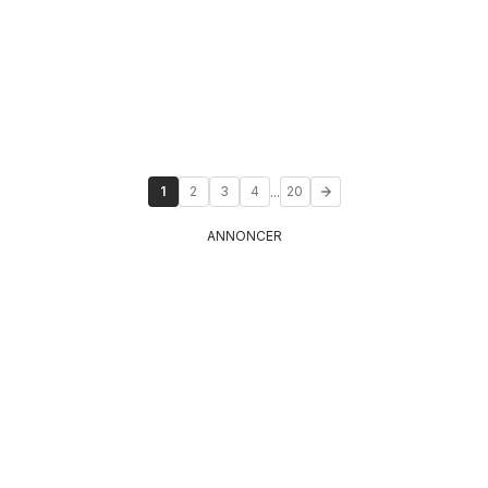
...
1
2
3
4
20
ANNONCER