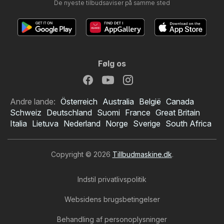
De nyeste tilbudsaviser på samme sted
Følg os
Andre lande:
Österreich
Australia
België
Canada
Schweiz
Deutschland
Suomi
France
Great Britain
Italia
Lietuva
Nederland
Norge
Sverige
South Africa
Copyright © 2026
Tillbudmaskine.dk
.
Indstil privatlivspolitik
Websidens brugsbetingelser
Behandling af personoplysninger
Spar tilbudsavis