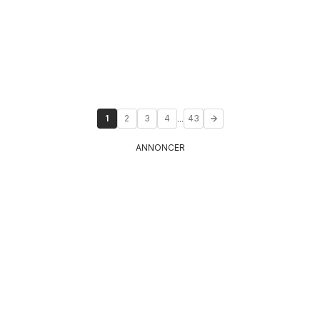
...
1
2
3
4
43
ANNONCER