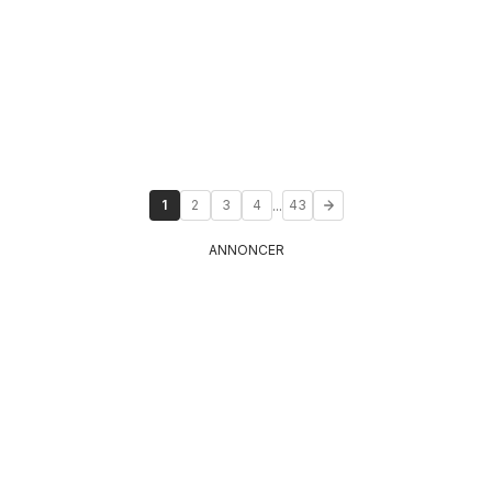
...
1
2
3
4
43
ANNONCER