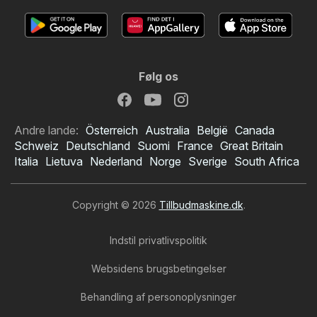
Følg os
Andre lande:
Österreich
Australia
België
Canada
Schweiz
Deutschland
Suomi
France
Great Britain
Italia
Lietuva
Nederland
Norge
Sverige
South Africa
Copyright © 2026
Tillbudmaskine.dk
.
Indstil privatlivspolitik
Websidens brugsbetingelser
Behandling af personoplysninger
XL-BYG tilbudsavis