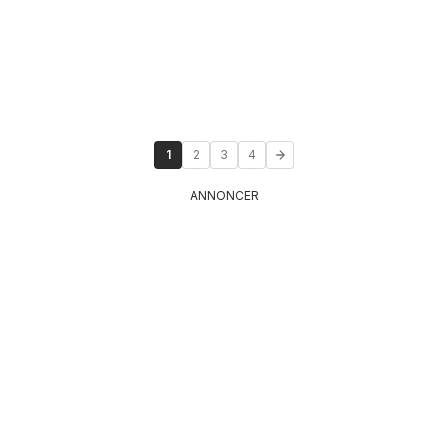
1
2
3
4
ANNONCER