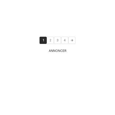
1
2
3
4
ANNONCER