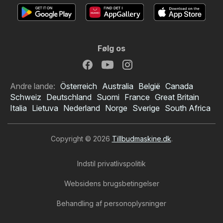
Følg os
Andre lande:
Österreich
Australia
België
Canada
Schweiz
Deutschland
Suomi
France
Great Britain
Italia
Lietuva
Nederland
Norge
Sverige
South Africa
Copyright © 2026
Tillbudmaskine.dk
.
Indstil privatlivspolitik
Websidens brugsbetingelser
Behandling af personoplysninger
Bauhaus tilbudsavis