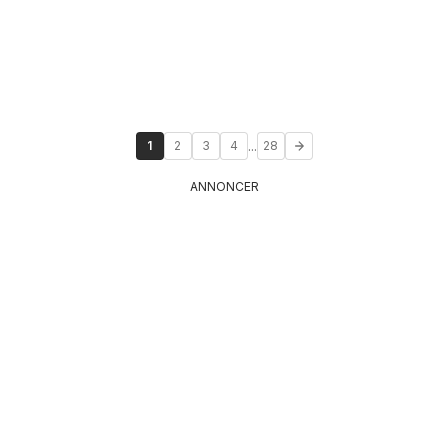
...
1
2
3
4
28
ANNONCER