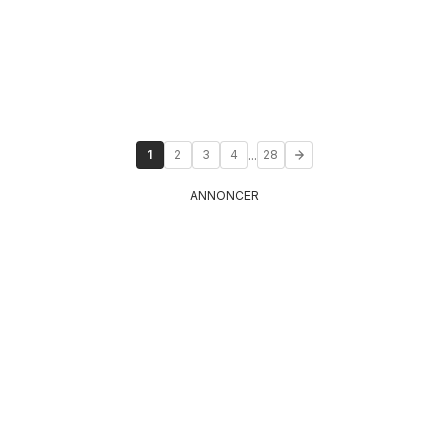
...
1
2
3
4
28
ANNONCER