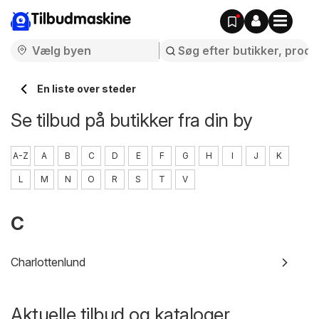
Tilbudmaskine
En liste over steder
Se tilbud på butikker fra din by
A-Z
A
B
C
D
E
F
G
H
I
J
K
L
M
N
O
R
S
T
V
C
Charlottenlund
Aktuelle tilbud og kataloger