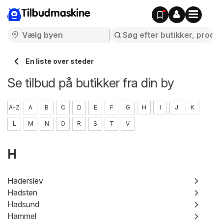
Tilbudmaskine
En liste over steder
Se tilbud på butikker fra din by
A-Z
A
B
C
D
E
F
G
H
I
J
K
L
M
N
O
R
S
T
V
H
Haderslev
Hadsten
Hadsund
Hammel