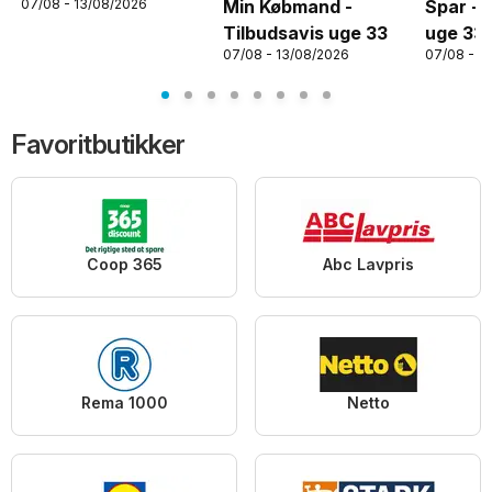
07/08 - 13/08/2026
Min Købmand -
Spar - 
Tilbudsavis uge 33
uge 33
07/08 - 13/08/2026
07/08 - 1
Favoritbutikker
Coop 365
Abc Lavpris
Rema 1000
Netto