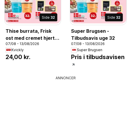
Side
32
Side
32
Thise burrata, Frisk
Super Brugsen -
ost med cremet hjerte
Tilbudsavis uge 32
07/08 - 13/08/2026
07/08 - 13/08/2026
af økologisk jersey
Kvickly
Super Brugsen
mælk
24,00 kr.
Pris i tilbudsavisen
ANNONCER