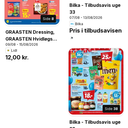
Bilka - Tilbudsavis uge
33
07/08 - 13/08/2026
Side
8
Bilka
Pris i tilbudsavisen
GRAASTEN Dressing,
GRAASTEN Hvidløgs
09/08 - 15/08/2026
Dressing 425 g.
Lidl
12,00 kr.
Side
38
Bilka - Tilbudsavis uge