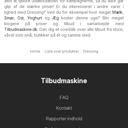
altid at tjekke udløbsdatoen for kampagnerne, så du ikke går
glip af de stærke priser! Er du interesseret i andre varer i
lighed med Dressing? Ved du for eksempel hvor meget
Mælk
,
Smør
,
Ost
,
Yoghurt
og
Æg
koster denne uge? Bliv meget
klogere på priser og tilbud i samarbejde med
Tilbudmaskine.dk
. Dan dig et overblik over alle tilbud fra store,
såvel som små, butikker på ét og samme sted.
Home
Liste over produkter
Dressing
Tilbudmaskine
FAQ
Kontakt
Rapporter indhold