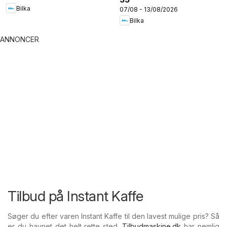
Bilka
07/08 - 13/08/2026
Bilka
ANNONCER
Tilbud på Instant Kaffe
Søger du efter varen Instant Kaffe til den lavest mulige pris? Så
er du havnet det helt rette sted.
Tilbudmaskine.dk
har nemlig