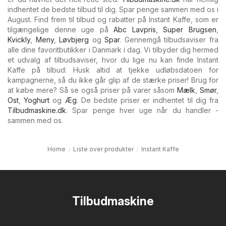
indhentet de bedste tilbud til dig. Spar penge sammen med os i
August. Find frem til tilbud og rabatter på Instant Kaffe, som er
tilgængelige denne uge på
Abc Lavpris
,
Super Brugsen
,
Kvickly
,
Meny
,
Løvbjerg
og
Spar
. Gennemgå tilbudsaviser fra
alle dine favoritbutikker i Danmark i dag. Vi tilbyder dig hermed
et udvalg af tilbudsaviser, hvor du lige nu kan finde Instant
Kaffe på tilbud: Husk altid at tjekke udløbsdatoen for
kampagnerne, så du ikke går glip af de stærke priser! Brug for
at købe mere? Så se også priser på varer såsom
Mælk
,
Smør
,
Ost
,
Yoghurt
og
Æg
. De bedste priser er indhentet til dig fra
Tilbudmaskine.dk
. Spar penge hver uge når du handler -
sammen med os.
Home
Liste over produkter
Instant Kaffe
Tilbudmaskine