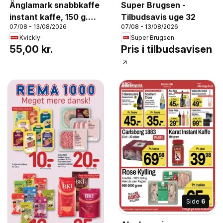
Änglamark snabbkaffe
Super Brugsen -
instant kaffe, 150 g.
Tilbudsavis uge 32
07/08 - 13/08/2026
07/08 - 13/08/2026
Kg-pris 366,67 1 stk.
Kvickly
Super Brugsen
55,00 kr.
Pris i tilbudsavisen
Side
6