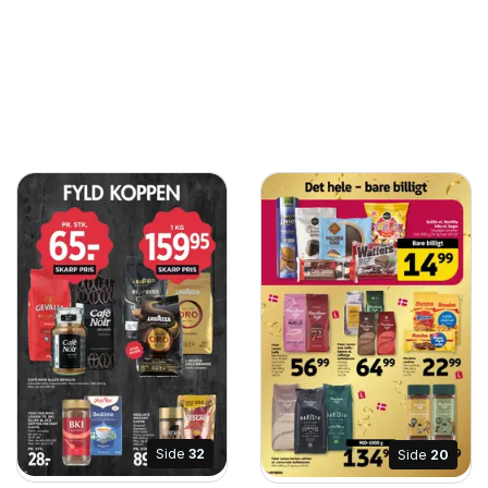
Side
32
Side
20