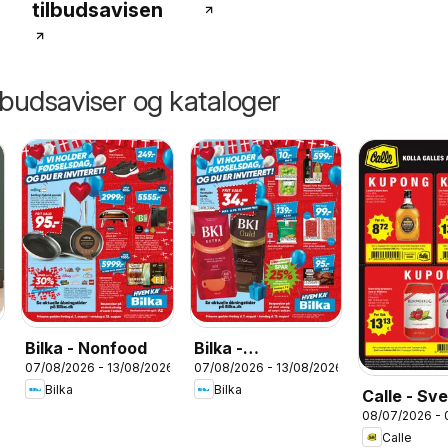
tilbudsavisen
lbudsaviser og kataloger
Bilka - Nonfood
Bilka -
07/08/2026 - 13/08/2026
07/08/2026 - 13/08/2026
Tilbudsavis uge
Bilka
Bilka
Calle - Sv
33
08/07/2026 - 
kupontilbu
Calle