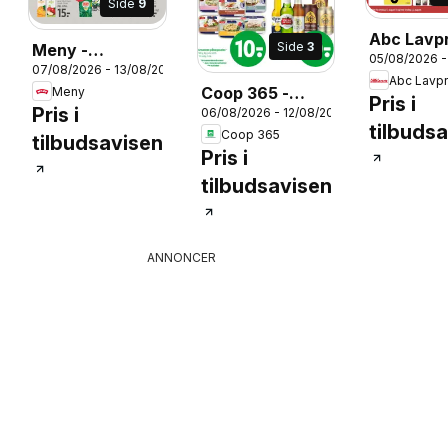
Side
9
Abc Lavpr
Side
3
Meny -
05/08/2026 -
Tilbudsav
26
07/08/2026 - 13/08/2026
Tilbudsavis uge
Abc Lavpr
Coop 365 -
Meny
33
Pris i
Pris i
06/08/2026 - 12/08/2026
Tilbudsavis uge
tilbuds
Coop 365
32
tilbudsavisen
Pris i
tilbudsavisen
ANNONCER