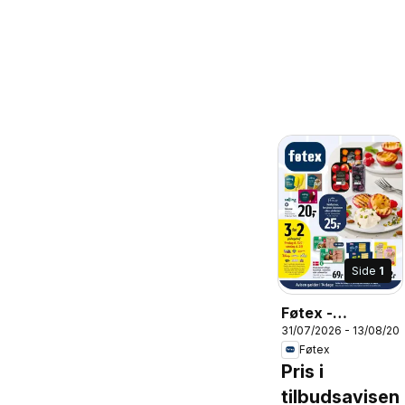
Side
1
Føtex -
31/07/2026 - 13/08/20
Tilbudsavis uge
Føtex
32 - 33
Pris i
tilbudsavisen