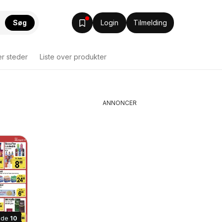
Søg
Login
Tilmelding
er steder
Liste over produkter
ANNONCER
ide
10