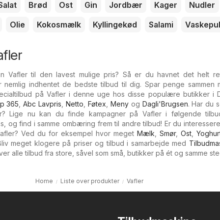
Salat
Brød
Ost
Gin
Jordbær
Kager
Nudler
Olie
Kokosmælk
Kyllingekød
Salami
Vaskepu
fler
 Vafler til den lavest mulige pris? Så er du havnet det helt ret
 nemlig indhentet de bedste tilbud til dig. Spar penge sammen 
ecialtilbud på Vafler i denne uge hos disse populære butikker i 
p 365
,
Abc Lavpris
,
Netto
,
Føtex
,
Meny
og
Dagli'Brugsen
. Har du 
er? Lige nu kan du finde kampagner på Vafler i følgende tilbud
 og find i samme ombæring frem til andre tilbud! Er du interessere
Vafler? Ved du for eksempel hvor meget
Mælk
,
Smør
,
Ost
,
Yoghur
liv meget klogere på priser og tilbud i samarbejde med
Tilbudma
ver alle tilbud fra store, såvel som små, butikker på ét og samme ste
Home
Liste over produkter
Vafler