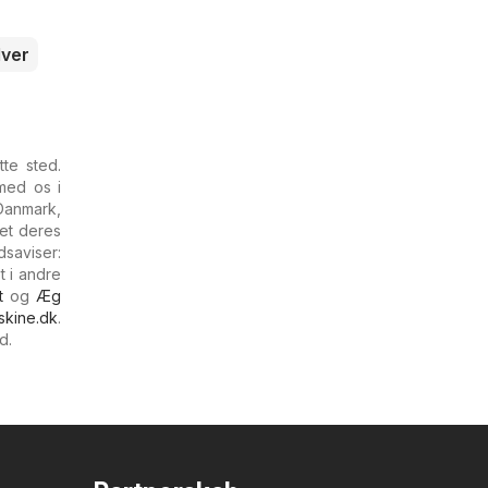
lver
te sted.
med os i
Danmark,
set deres
saviser:
t i andre
t
og
Æg
skine.dk
.
d.