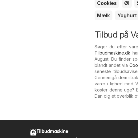
Cookies
Øl
Mælk
Yoghurt
Tilbud på Va
Søger du efter varen
Tilbudmaskine.dk
har
August. Du finder sp
blandt andet via
Coo
seneste tilbudsavis
Gennemgå dem straks,
varer i lighed med 
koster denne uge? B
Dan dig et overblik o
Tilbudmaskine