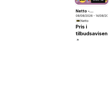
Netto -
08/08/2026 - 14/08/20
Tilbudsavis uge
Netto
33
Pris i
tilbudsavisen