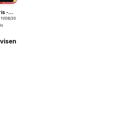
is -
 11/08/2026
is
is
avisen