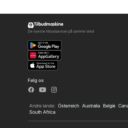
Tilbudmaskine
De nyeste tilbudsaviser på samme sted
Følg os
Andre lande:
Österreich
Australia
België
Can
South Africa