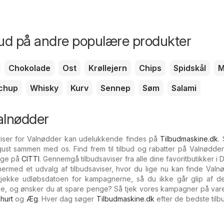
bud på andre populære produkter
Chokolade
Ost
Krøllejern
Chips
Spidskål
M
chup
Whisky
Kurv
Sennep
Søm
Salami
alnødder
iser for Valnødder kan udelukkende findes på
Tilbudmaskine.dk
.
ust sammen med os. Find frem til tilbud og rabatter på Valnødder
uge på
CITTI
. Gennemgå tilbudsaviser fra alle dine favoritbutikker i 
 hermed et udvalg af tilbudsaviser, hvor du lige nu kan finde Val
at tjekke udløbsdatoen for kampagnerne, så du ikke går glip af d
ppe, og ønsker du at spare penge? Så tjek vores kampagner på var
hurt
og
Æg
. Hver dag søger
Tilbudmaskine.dk
efter de bedste tilb