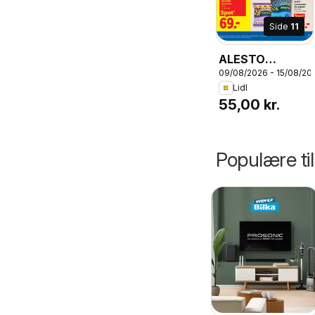
Side
11
ALESTO
09/08/2026 - 15/08/20
Californiske
Lidl
valnødder,
55,00 kr.
Alesto
Californiske
valnødder 500
Populære ti
g.