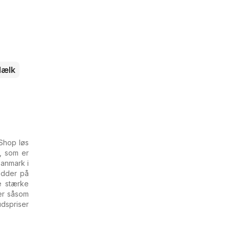
ælk
 Shop løs
, som er
Danmark i
nødder på
e stærke
er såsom
udspriser