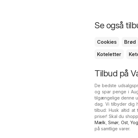
Se også til
Cookies
Brød
Koteletter
Ket
Tilbud på V
De bedste udsalgspr
og spar penge i Aug
tilgængelige denne 
dag. Vi tilbyder dig
tilbud: Husk altid 
priser! Skal du sho
Mælk
,
Smør
,
Ost
,
Yog
på samtlige varer.