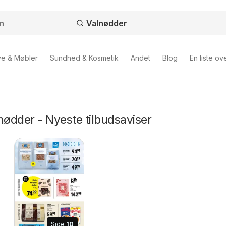
ve & Møbler
Sundhed & Kosmetik
Andet
Blog
En liste ov
nødder - Nyeste tilbudsaviser
Side
10