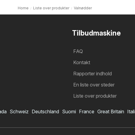
Home
Liste over produkter
Valnødder
Tilbudmaskine
FAQ
Kontakt
Rapporter indhold
En liste over steder
Liste over produkter
ada
Schweiz
Deutschland
Suomi
France
Great Britain
Ital