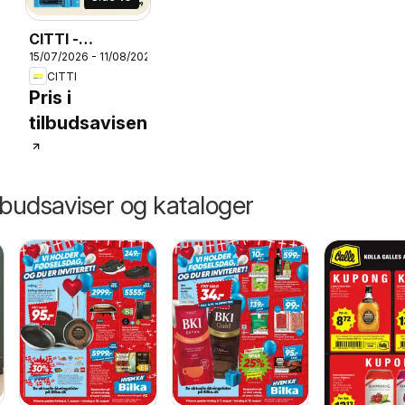
CITTI -
15/07/2026 - 11/08/2026
Tilbudsavis uge
CITTI
29 - 32
26
Pris i
tilbudsavisen
lbudsaviser og kataloger