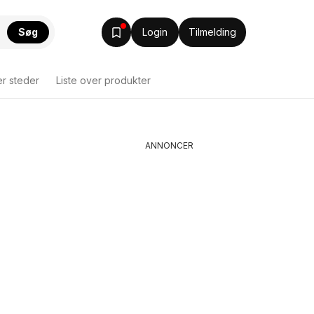
Søg
Login
Tilmelding
er steder
Liste over produkter
ANNONCER