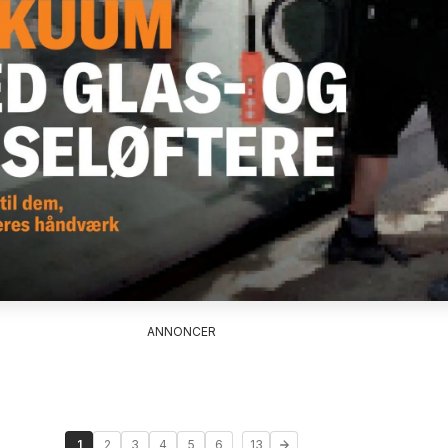
ANNONCER
...
1
2
3
4
5
6
13