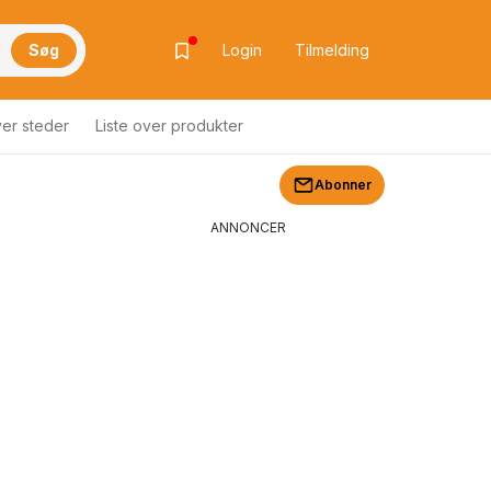
Søg
Login
Tilmelding
ver steder
Liste over produkter
Abonner
ANNONCER