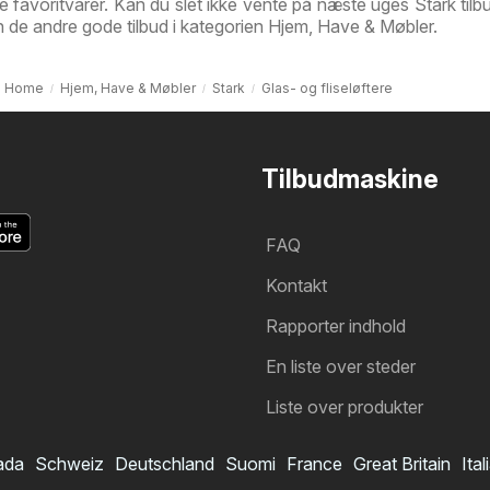
ne favoritvarer. Kan du slet ikke vente på næste uges Stark tilb
en de andre gode tilbud i kategorien Hjem, Have & Møbler.
Home
Hjem, Have & Møbler
Stark
Glas- og fliseløftere
Tilbudmaskine
FAQ
Kontakt
Rapporter indhold
En liste over steder
Liste over produkter
ada
Schweiz
Deutschland
Suomi
France
Great Britain
Ital