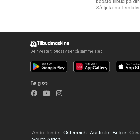
bedste tilbud på di
Så tjek i mellemtid
Tilbudmaskine
De nyeste tilbudsaviser på samme sted
Følg os
Andre lande:
Österreich
Australia
België
Can
South Africa