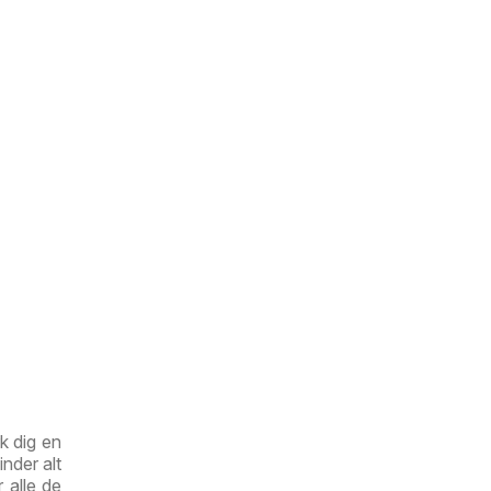
k dig en
nder alt
r alle de