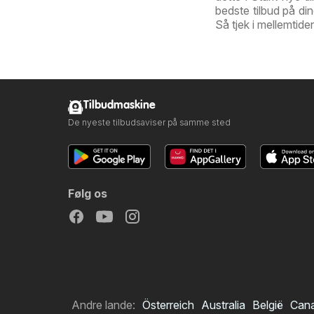
bedste tilbud på di
Så tjek i mellemtid
Tilbudmaskine
De nyeste tilbudsaviser på samme sted
Følg os
Andre lande:
Österreich
Australia
België
Can