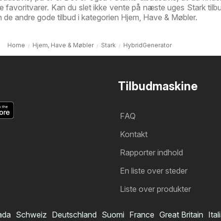
ne favoritvarer. Kan du slet ikke vente på næste uges Stark tilb
en de andre gode tilbud i kategorien Hjem, Have & Møbler.
Home
Hjem, Have & Møbler
Stark
HybridGenerator
Tilbudmaskine
FAQ
Kontakt
Rapporter indhold
En liste over steder
Liste over produkter
ada
Schweiz
Deutschland
Suomi
France
Great Britain
Ital