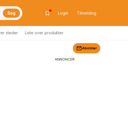
Søg
Login
Tilmelding
ver steder
Liste over produkter
Abonner
ANNONCER