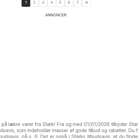
1
2
3
4
5
6
7
ANNONCER
d på lækre varer fra Stark! Fra og med 01/01/2026 tilbyder Star
savis, som indeholder masser af gode tilbud og rabatter. Du fi
lbudsavis, på s. 6. Det er også i Starks tilbudsavis, at du finde