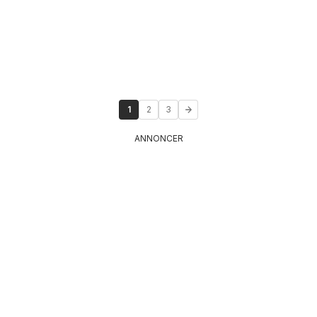
1
2
3
ANNONCER