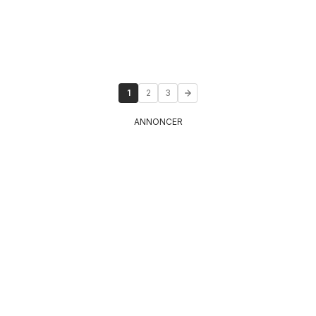
1
2
3
ANNONCER