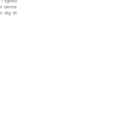
 i lighed
er denne
an dig et