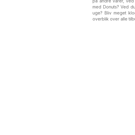
på andre varer, ved 
med Donuts? Ved du
uge? Bliv meget klo
overblik over alle ti