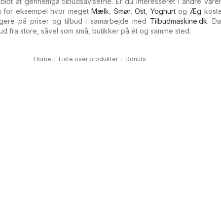
blot at gennemgå tilbudsaviserne. Er du interesseret i andre varer
 for eksempel hvor meget
Mælk
,
Smør
,
Ost
,
Yoghurt
og
Æg
kost
gere på priser og tilbud i samarbejde med
Tilbudmaskine.dk
. D
lbud fra store, såvel som små, butikker på ét og samme sted.
Home
Liste over produkter
Donuts