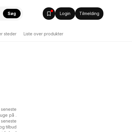
Søg
Login
Tilmelding
er steder
Liste over produkter
 seneste
 uge på .
 seneste
og tilbud