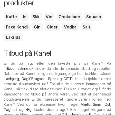
produkter
Kaffe
Is
Slik
Vin
Chokolade
Squash
Faxe Kondi
Gin
Cider
Vodka
Salt
Lakrids
Tilbud på Kanel
Er du på jagt efter den laveste pris på Kanel? På
Tilbudmaskine.dk
finder du alle de seneste tilbud og rabatter.
Rabatter på Kanel er lige nu tilgængelige hos butikker såsom
Løvbjerg
,
Dagli'Brugsen
,
Spar
og
CITTI
. Har du tjekket deres
seneste tilbudsaviser ud? For alle de seneste kampagner på
Kanel, så tjek disse tilbudsaviser: Du kan i øvrigt også finde
kampagner og tilbud på andre varer, ved blot at gennemgå
tilbudsaviserne. Er du interesseret i andre varer i lighed med
Kanel? Ved du for eksempel hvor meget
Mælk
,
Smør
,
Ost
,
Yoghurt
og
Æg
koster denne uge? Bliv meget klogere på
priser og tilbud i samarbejde med
Tilbudmaskine.dk
. Dan dig et