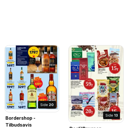
Side
20
Side
13
Bordershop -
Tilbudsavis