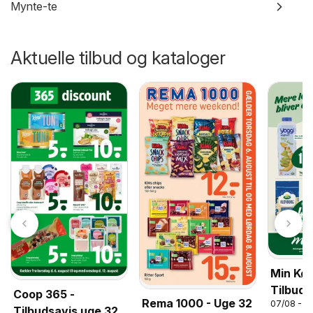
Mynte-te
Aktuelle tilbud og kataloger
Min Kø
Tilbuds
Coop 365 -
Rema 1000 - Uge 32
07/08 - 1
Tilbudsavis uge 32