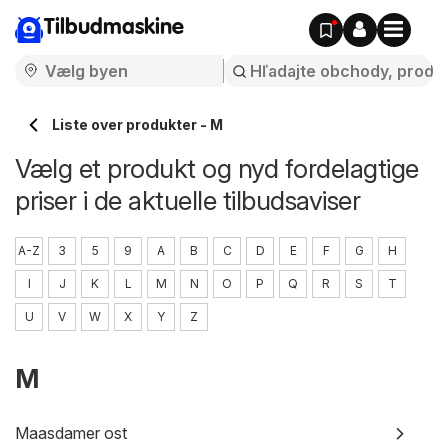
Tilbudmaskine
Liste over produkter - M
Vælg et produkt og nyd fordelagtige
priser i de aktuelle tilbudsaviser
A-Z
3
5
9
A
B
C
D
E
F
G
H
I
J
K
L
M
N
O
P
Q
R
S
T
U
V
W
X
Y
Z
M
Maasdamer ost