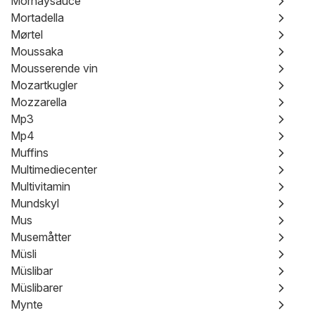
Mornaysauce
Mortadella
Mørtel
Moussaka
Mousserende vin
Mozartkugler
Mozzarella
Mp3
Mp4
Muffins
Multimediecenter
Multivitamin
Mundskyl
Mus
Musemåtter
Müsli
Müslibar
Müslibarer
Mynte