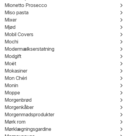
Mionetto Prosecco
Miso pasta
Mixer
Mjød
Mobil Covers
Mochi
Modermælkserstatning
Modgift
Moët
Mokasiner
Mon Chéri
Monin
Moppe
Morgenbrød
Morgenkåber
Morgenmadsprodukter
Mørk rom
Mørklægningsgardine