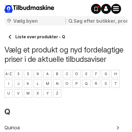
Tilbudmaskine
Liste over produkter - Q
Vælg et produkt og nyd fordelagtige
priser i de aktuelle tilbudsaviser
A-Z
3
5
9
A
B
C
D
E
F
G
H
I
J
K
L
M
N
O
P
Q
R
S
T
U
V
W
X
Y
Z
Q
Quinoa